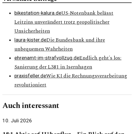
US-Notenbank belässt
bikestation-kalura.de
Leitzins unverändert trotz geopolitischer
Unsicherheiten
Die Bundesbank und ihre
laura-kister.de
unbequemen Wahrheiten
Endlich geht's los:
ehrenamt-im-strafvollzug.de
Sanierung der L381 in Isernhagen
Wie KI die Rechnungsverarbeitung
praxisfeller.de
revolutioniert
Auch interessant
10. Juli 2026