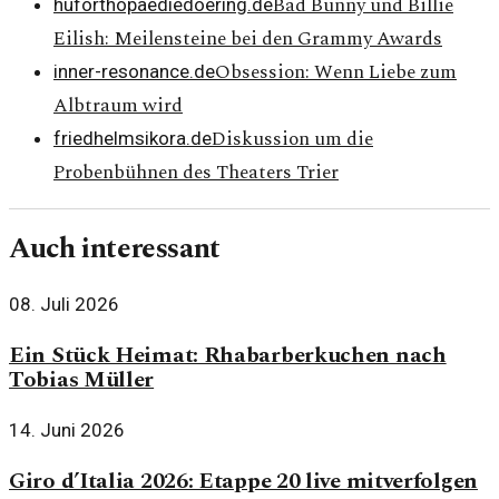
Bad Bunny und Billie
huforthopaediedoering.de
Eilish: Meilensteine bei den Grammy Awards
Obsession: Wenn Liebe zum
inner-resonance.de
Albtraum wird
Diskussion um die
friedhelmsikora.de
Probenbühnen des Theaters Trier
Auch interessant
08. Juli 2026
Ein Stück Heimat: Rhabarberkuchen nach
Tobias Müller
14. Juni 2026
Giro d’Italia 2026: Etappe 20 live mitverfolgen