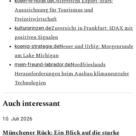
Österreichs Export-Stars:
koeln-hi-hotel.de
Auszeichnung für Tourismus und
Freizeitwirtschaft
Zuversicht in Frankfurt: SDAX mit
kulturprinzen.de
positiven Signalen
Neuer und Urbig: Morgenrunde
koenig-strategie.de
am Lake Michigan
Nordfrieslands
mein-freund-labrador.de
Herausforderungen beim Ausbau klimaneutraler
Technologien
Auch interessant
10. Juli 2026
Münchener Rück: Ein Blick auf die starke